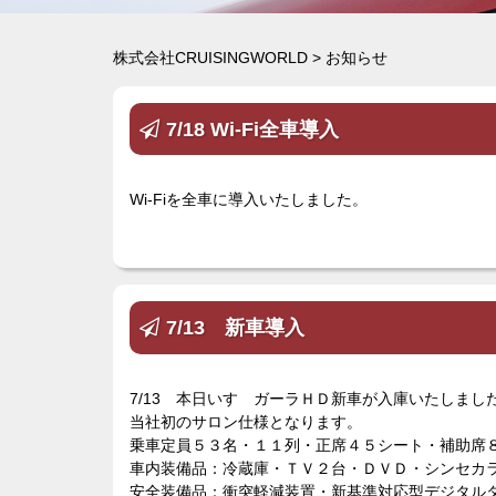
株式会社CRUISINGWORLD
>
お知らせ
7/18 Wi-Fi全車導入
Wi-Fiを全車に導入いたしました。
7/13 新車導入
7/13 本日いすゞガーラＨＤ新車が入庫いたしまし
当社初のサロン仕様となります。
乗車定員５３名・１１列・正席４５シート・補助席８
車内装備品：冷蔵庫・ＴＶ２台・ＤＶＤ・シンセカ
安全装備品：衝突軽減装置・新基準対応型デジタル